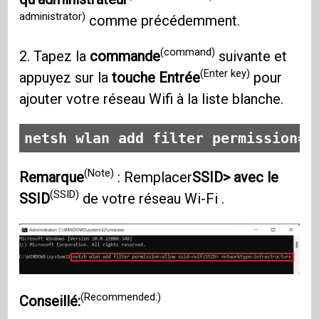
administrator)
comme précédemment.
(command)
2. Tapez la
commande
suivante et
(Enter key)
appuyez sur la
touche Entrée
pour
ajouter votre réseau Wifi à la liste blanche.
netsh wlan add filter permission=a
(Note)
Remarque
: Remplacer
SSID> avec le
(SSID)
SSID
de votre réseau Wi-Fi .
(Recommended:)
Conseillé: