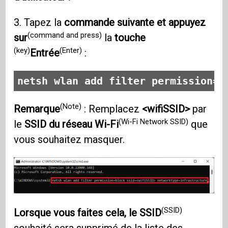
3. Tapez la
commande suivante et appuyez
(command and press)
sur
la
touche
(key)
(Enter)
Entrée
:
netsh wlan add filter permission=b
(Note)
Remarque
: Remplacez
<wifiSSID>
par
(Wi-Fi Network SSID)
le
SSID du réseau Wi-Fi
que
vous souhaitez masquer.
(SSID)
Lorsque vous faites cela, le SSID