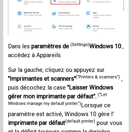
(Settings)
Dans les
paramètres de
Windows 10
,
accédez à Appareils
Sur la gauche, cliquez ou appuyez sur
(“Printers & scanners”)
"Imprimantes et scanners"
,
puis décochez la case
"Laisser Windows
(“Let
gérer mon imprimante par défaut".
Windows manage my default printer.”)
Lorsque ce
paramètre est activé, Windows 10 gère l'
(default printer)
imprimante par défaut
pour vous
et la définit toujours comme la dernière