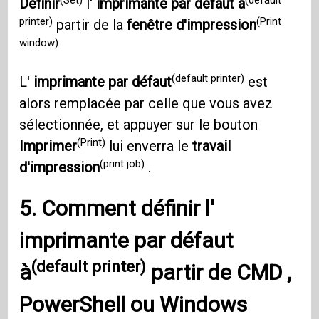
Définir
l'
imprimante par défaut à
printer)
(Print
partir de la
fenêtre d'impression
window)
(default printer)
L'
imprimante par défaut
est
alors remplacée par celle que vous avez
sélectionnée, et appuyer sur le bouton
(Print)
Imprimer
lui enverra le
travail
(print job)
d'impression
.
5. Comment définir l'
imprimante par défaut
(default printer)
à
partir de
CMD
,
PowerShell
ou
Windows