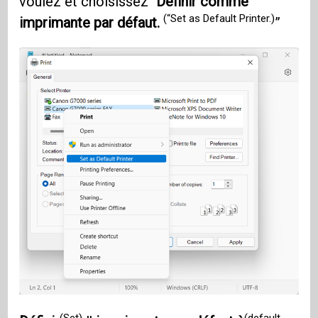
voulez et choisissez
"Définir comme
(“Set as Default Printer.)
imprimante par défaut.
”
(Set)
(default