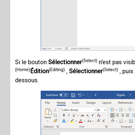
(Select)
Si le bouton
Sélectionner
n'est pas visi
(Home)
(Editing)
(Select)
Édition
,
Sélectionner
, puis
dessous.