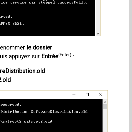
r renommer
le dossier
(Enter)
puis appuyez sur
Entrée
:
eDistribution.old
.old