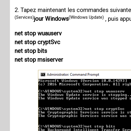
2. Tapez maintenant les commandes suivantes
(Services)
(Windows Update)
jour Windows
, puis app
net stop wuauserv
net stop cryptSvc
net stop bits
net stop msiserver