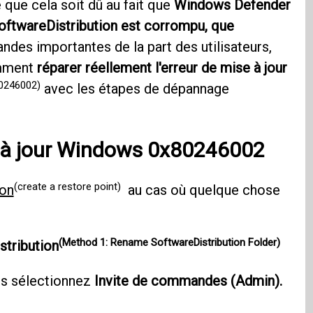
 que cela soit dû au fait que
Windows Defender
oftwareDistribution est corrompu, que
des importantes de la part des utilisateurs,
omment
réparer réellement l'erreur de mise à jour
80246002)
avec les étapes de dépannage
se à jour Windows 0x80246002
(create a restore point)
ion
au cas où quelque chose
(Method 1: Rename SoftwareDistribution Folder)
stribution
s sélectionnez
Invite de commandes (Admin).