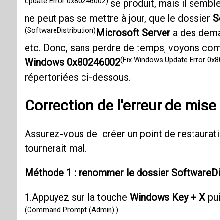
Update Error 0x80246002)
se produit, mais il semble
ne peut pas se mettre à jour, que le dossier
S
(SoftwareDistribution)
Microsoft Server
a des deman
etc. Donc, sans perdre de temps, voyons c
(Fix Windows Update Error 0x
Windows 0x80246002
répertoriées ci-dessous.
Correction de l'erreur de mi
Assurez-vous de
créer un point de restaurat
tournerait mal.
Méthode 1 : renommer le dossier SoftwareDi
1.Appuyez sur la touche
Windows Key + X
pui
(Command Prompt (Admin).)