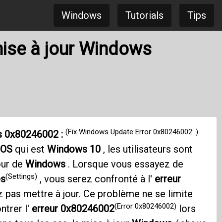
Windows
Tutorials
Tips
 mise à jour Windows
(Fix Windows Update Error 0x80246002: )
ws 0x80246002 :
 OS
qui est
Windows 10
, les utilisateurs sont
our de
Windows
. Lorsque vous essayez de
(Settings)
es
, vous serez confronté à l'
erreur
 pas mettre à jour. Ce problème ne se limite
(Error 0x80246002)
ntrer l'
erreur 0x80246002
lors