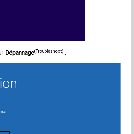
(Troubleshoot)
ur
Dépannage
.