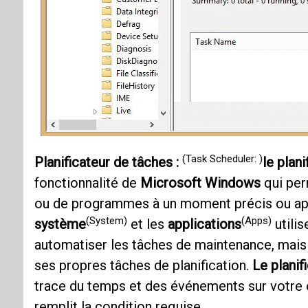
(Task Scheduler: )
Planificateur de tâches :
le plani
fonctionnalité de
Microsoft Windows
qui per
ou de programmes à un moment précis ou aprè
(System)
(Apps)
système
et les
applications
utilis
automatiser les tâches de maintenance, mais n
ses propres tâches de planification.
Le planif
trace du temps et des événements sur votre o
remplit la condition requise.