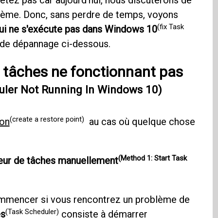
iétez pas car aujourd'hui, nous discuterons de
lème. Donc, sans perdre de temps, voyons
(fix Task
 qui ne s'exécute pas dans Windows 10
e de dépannage ci-dessous.
e tâches ne fonctionnant pas
uler Not Running In Windows 10)
(create a restore point)
ion
au cas où quelque chose
(Method 1: Start Task
teur de tâches manuellement
ommencer si vous rencontrez un problème de
(Task Scheduler)
es
consiste à démarrer