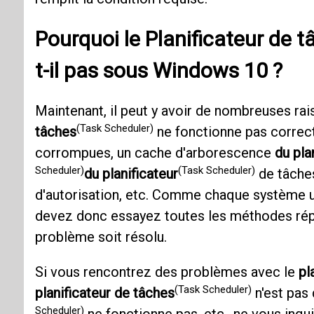
Pourquoi
le Planificateur de 
t-il pas sous
Windows 10
?
Maintenant, il peut y avoir de nombreuses rai
(Task Scheduler)
tâches
ne fonctionne pas correct
corrompues, un cache d'arborescence
du pla
Scheduler)
(Task Scheduler)
du planificateur
de tâches
d'autorisation, etc. Comme chaque système uti
devez donc essayez toutes les méthodes répe
problème soit résolu.
Si vous rencontrez des problèmes avec le
pl
(Task Scheduler)
planificateur de tâches
n'est pas 
Scheduler)