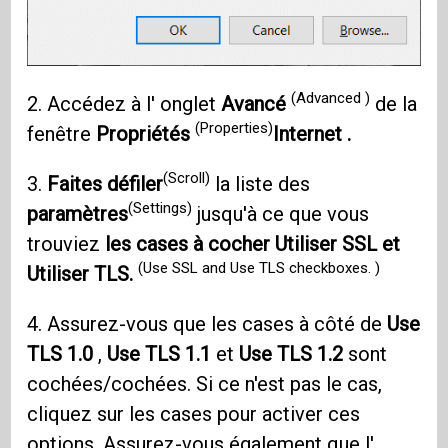
(Advanced )
2. Accédez à l' onglet
Avancé
de la
(Properties)
fenêtre
Propriétés
Internet .
(Scroll)
3.
Faites défiler
la liste des
(Settings)
paramètres
jusqu'à ce que vous
trouviez
les cases à cocher Utiliser SSL et
(Use SSL and Use TLS checkboxes. )
Utiliser TLS.
4. Assurez-vous que les cases à côté de
Use
TLS 1.0
,
Use TLS 1.1
et
Use TLS 1.2
sont
cochées/cochées. Si ce n'est pas le cas,
cliquez sur les cases pour activer ces
options. Assurez-vous également que l'