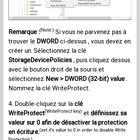
(Note:)
Remarque :
Si vous ne parvenez pas à
trouver le
DWORD
ci-dessus , vous devez en
créer un. Sélectionnez la clé
StorageDevicePolicies
, puis cliquez dessus
avec le bouton droit de la souris et
sélectionnez
New > DWORD (32-bit) value
.
Nommez la clé WriteProtect.
4. Double-cliquez sur la
clé
(WriteProtect key)
WriteProtect
et
définissez sa
valeur sur 0 afin de désactiver la protection
(set it’s value to 0 in order to disable Write
en écriture.
Protection.)