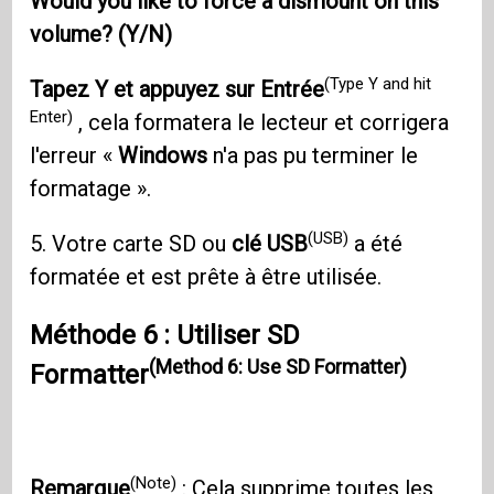
Would you like to force a dismount on this
volume? (Y/N)
(Type Y and hit
Tapez Y et appuyez sur Entrée
Enter)
, cela formatera le lecteur et corrigera
l'erreur «
Windows
n'a pas pu terminer le
formatage ».
(USB)
5. Votre carte SD ou
clé USB
a été
formatée et est prête à être utilisée.
Méthode 6 : Utiliser SD
(Method 6: Use SD Formatter)
Formatter
(Note)
Remarque
: Cela supprime toutes les