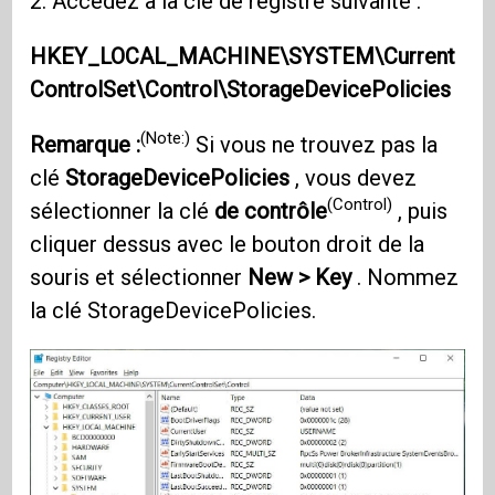
2. Accédez à la clé de registre suivante :
HKEY_LOCAL_MACHINE\SYSTEM\Current
ControlSet\Control\StorageDevicePolicies
(Note:)
Remarque :
Si vous ne trouvez pas la
clé
StorageDevicePolicies
, vous devez
(Control)
sélectionner la clé
de contrôle
, puis
cliquer dessus avec le bouton droit de la
souris et sélectionner
New > Key
. Nommez
la clé StorageDevicePolicies.