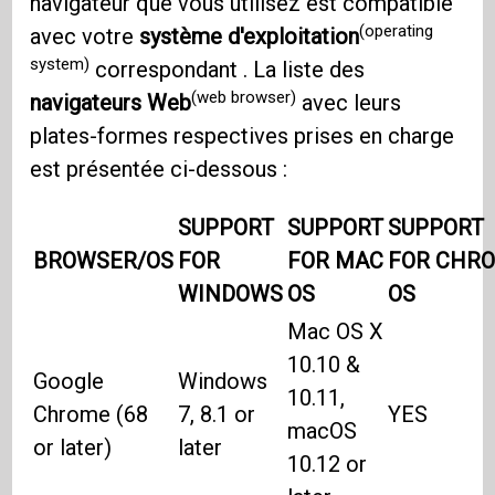
navigateur que vous utilisez est compatible
(operating
avec votre
système d'exploitation
system)
correspondant . La liste des
(web browser)
navigateurs Web
avec leurs
plates-formes respectives prises en charge
est présentée ci-dessous :
SUPPORT
SUPPORT
SUPPORT
BROWSER/OS
FOR
FOR MAC
FOR
CHR
WINDOWS
OS
OS
Mac OS X
10.10 &
Google
Windows
10.11,
Chrome (68
7, 8.1 or
YES
macOS
or later)
later
10.12 or