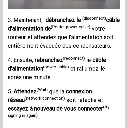
(disconnect)
3. Maintenant,
débranchez le
câble
(Router power cable)
d'alimentation de
votre
routeur et attendez que l'alimentation soit
entièrement évacuée des condensateurs.
(reconnect)
4. Ensuite,
rebranchez
le
câble
(power cable)
d'alimentation
et rallumez-le
après une minute.
(Wait)
5.
Attendez
que la
connexion
(network connection)
réseau
soit rétablie et
(try
essayez à nouveau de vous connecter
signing in again)
.