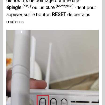
dispositifs de pointage comme une
(pin, )
(toothpick )
épingle
ou un
cure
-dent pour
appuyer sur le bouton
RESET
de certains
routeurs.