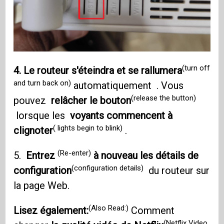
(turn off
4. Le routeur s'éteindra et se rallumera
and turn back on)
automatiquement . Vous
(release the button)
pouvez
relâcher le bouton
lorsque les
voyants commencent à
( lights begin to blink)
clignoter
.
(Re-enter)
5.
Entrez
à nouveau les détails de
(configuration details)
configuration
du routeur sur
la page Web.
(Also Read:)
Lisez également:
Comment
(Netflix Video