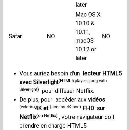
later
Mac OS X
10.10 &
10.11,
Safari
NO
NO
macOS
10.12 or
later
Vous auriez besoin d'un
lecteur HTML5
(HTML5 player along with
avec Silverlight
Silverlight)
pour diffuser Netflix.
De plus, pour accéder aux
vidéos
(videos)
(access 4K and)
4K et
FHD
sur
(on Netflix)
Netflix
, votre navigateur doit
prendre en charge HTML5.