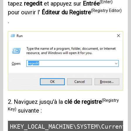
(Enter)
tapez
regedit
et appuyez sur
Entrée
(Registry Editor)
pour ouvrir l'
Éditeur du Registre
.
(Registry
2. Naviguez jusqu'à la
clé de registre
Key)
suivante :
HKEY_LOCAL_MACHINE\SYSTEM\CurrentC