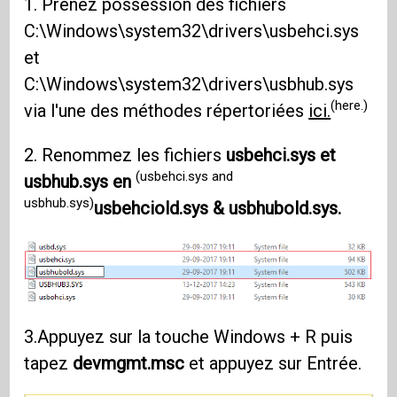
1. Prenez possession des fichiers
C:\Windows\system32\drivers\usbehci.sys
et
C:\Windows\system32\drivers\usbhub.sys
(here.)
via l'une des méthodes répertoriées
ici.
2. Renommez les fichiers
usbehci.sys et
(usbehci.sys and
usbhub.sys en
usbhub.sys)
usbehciold.sys & usbhubold.sys.
3.Appuyez sur la touche Windows + R puis
tapez
devmgmt.msc
et appuyez sur Entrée.