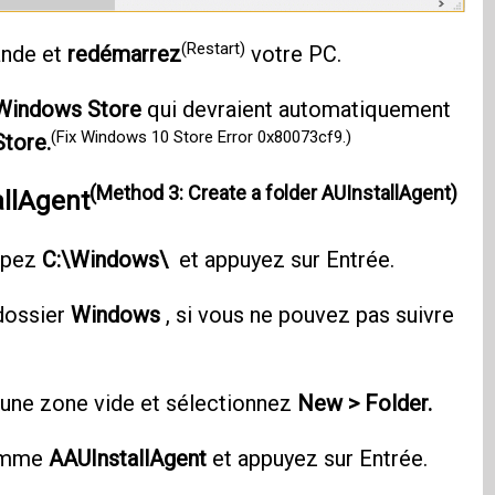
(Restart)
ande et
redémarrez
votre PC.
Windows Store
qui devraient automatiquement
(Fix Windows 10 Store Error 0x80073cf9.)
Store.
(Method 3: Create a folder AUInstallAgent)
allAgent
tapez
C:\Windows\
et appuyez sur Entrée.
dossier
Windows
, si vous ne pouvez pas suivre
une zone vide et sélectionnez
New > Folder.
comme
AAUInstallAgent
et appuyez sur Entrée.