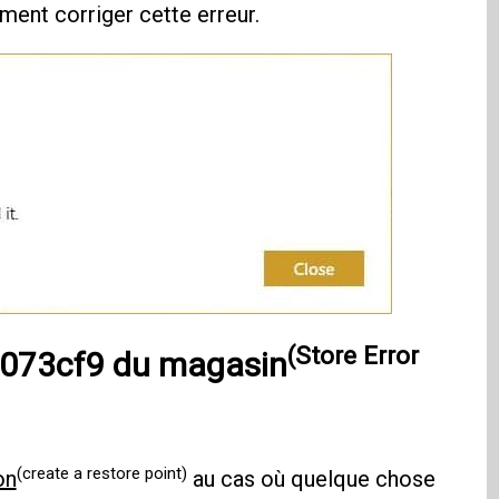
ent corriger cette erreur.
(Store Error
80073cf9 du magasin
(create a restore point)
on
au cas où quelque chose