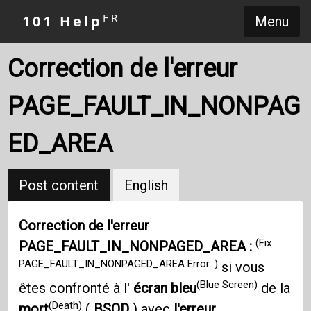
FR
101 Help
Menu
Correction de l'erreur
PAGE_FAULT_IN_NONPAG
ED_AREA
Post content
English
Correction de l'erreur
(Fix
PAGE_FAULT_IN_NONPAGED_AREA :
PAGE_FAULT_IN_NONPAGED_AREA Error: )
si vous
(Blue Screen)
êtes confronté à l'
écran bleu
de la
(Death)
mort
(
BSOD
) avec
l'erreur