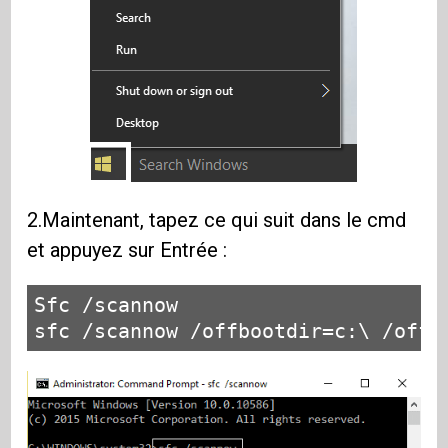
2.Maintenant, tapez ce qui suit dans le cmd
et appuyez sur Entrée :
Sfc /scannow

sfc /scannow /offbootdir=c:\ /offw