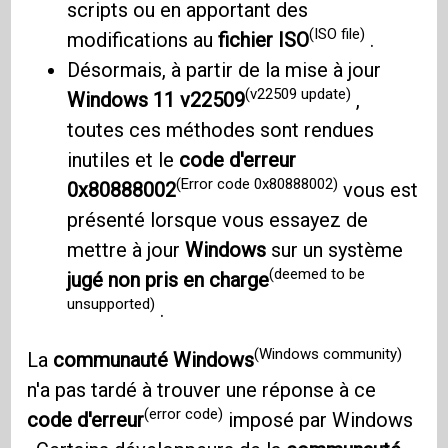
scripts ou en apportant des
(ISO file)
modifications au
fichier ISO
.
Désormais, à partir de la mise à jour
(v22509 update)
Windows 11
v22509
,
toutes ces méthodes sont rendues
inutiles et le
code d'erreur
(Error code 0x80888002)
0x80888002
vous est
présenté lorsque vous essayez de
mettre à jour
Windows
sur un système
(deemed to be
jugé non pris en charge
unsupported)
.
(Windows community)
La
communauté Windows
n'a pas tardé à trouver une réponse à ce
(error code)
code d'erreur
imposé par Windows