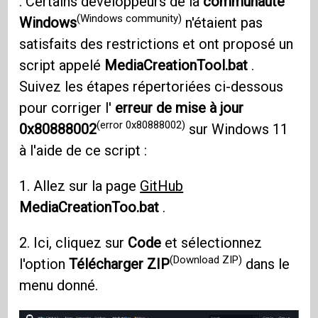
. Certains développeurs de la
communauté
(Windows community)
Windows
n'étaient pas
satisfaits des restrictions et ont proposé un
script appelé
MediaCreationTool.bat
.
Suivez les étapes répertoriées ci-dessous
pour corriger l'
erreur de mise à jour
(error 0x80888002)
0x80888002
sur Windows 11
à l'aide de ce script :
1. Allez sur la page
GitHub
MediaCreationToo.bat
.
2. Ici, cliquez sur
Code
et sélectionnez
(Download ZIP)
l'option
Télécharger ZIP
dans le
menu donné.